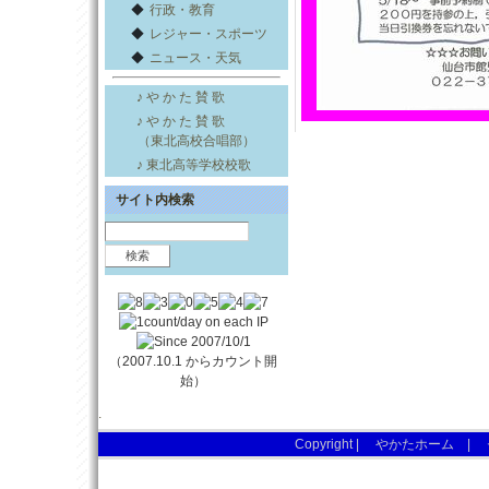
◆
行政・教育
◆
レジャー・スポーツ
◆
ニュース・天気
♪ や か た 賛 歌
♪ や か た 賛 歌
（東北高校合唱部）
♪ 東北高等学校校歌
サイト内検索
（2007.10.1 からカウント開
始）
.
Copyright |
やかたホーム
|