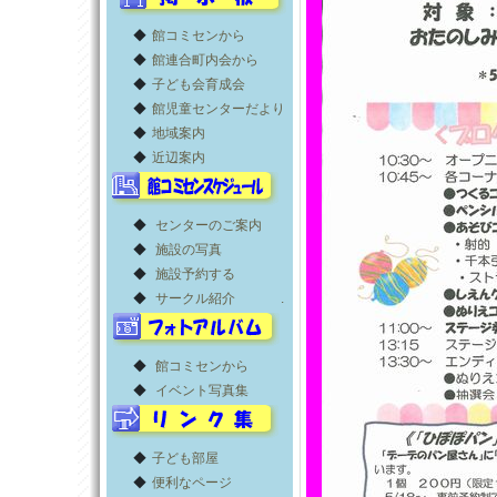
◆
館コミセンから
◆
館連合町内会から
◆
子ども会育成会
◆
館児童センターだより
◆
地域案内
◆
近辺案内
◆
センターのご案内
◆
施設の写真
◆
施設予約する
◆
サークル紹介
.
◆
館コミセンから
◆
イベント写真集
◆
子ども部屋
◆
便利なページ