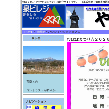
館コミセン（やかたコミセン）の紹介サイトです。 （正式名称：仙台市泉区
HOME
>
掲示板
> ひぽぽまつり☆２０２６
泉ヶ岳
ひぽぽまつり☆２０２
青空との
コントラストが鮮やか
ナビゲーション