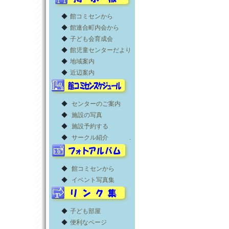
◆
館コミセンから
◆
館連合町内会から
◆
子ども会育成会
◆
館児童センターだより
◆
地域案内
◆
近辺案内
◆
センターのご案内
◆
施設の写真
◆
施設予約する
◆
サークル紹介
.
◆
館コミセンから
◆
イベント写真集
◆
子ども部屋
◆
便利なページ