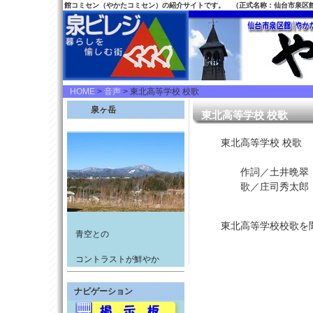
館コミセン（やかたコミセン）の紹介サイトです。 （正式名称：仙台市泉区
HOME
>
音声
> 東北高等学校 校歌
泉ヶ岳
東北高等学校 校歌
東北高等学校 校歌
作詞／土井晩翠
歌／庄司秀太郎
東北高等学校校歌を
青空との
コントラストが鮮やか
ナビゲーション