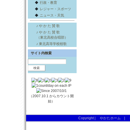
◆
行政・教育
◆
レジャー・スポーツ
◆
ニュース・天気
♪ や か た 賛 歌
♪ や か た 賛 歌
（東北高校合唱部）
♪ 東北高等学校校歌
サイト内検索
（2007.10.1 からカウント開
始）
.
Copyright |
やかたホーム
|